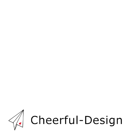
[%list_end%]
[%article%]
[%tags%]
次のページへ
前のページへ