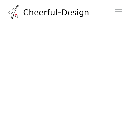
旅スケッチ
HOME
|
旅スケッチ
|
template.detail
[%title%]
[%article_date_notime_dot%]
[%lead%]
[%category%]
[%list_start%]